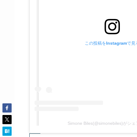
この投稿をInstagramで見
Simone Biles(@simonebiles)