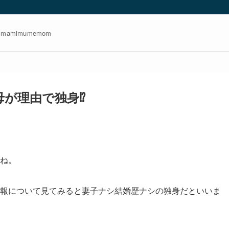
amimumemom
母が理由で独身⁉
ね。
報について見てみると妻子ナシ結婚歴ナシの独身だといいま