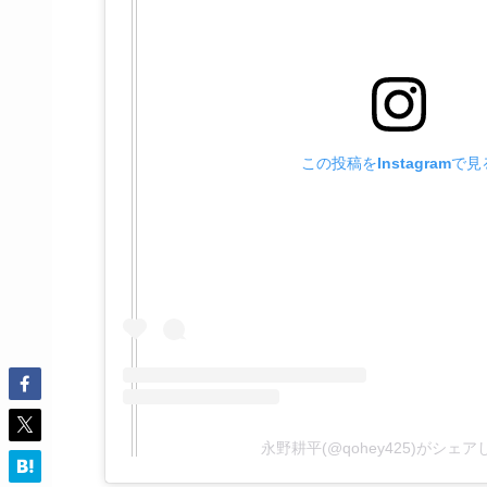
この投稿をInstagramで見
永野耕平(@qohey425)がシェ