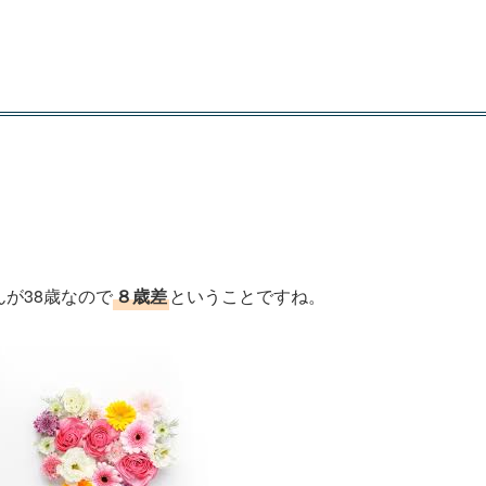
んが38歳なので
８歳差
ということですね。