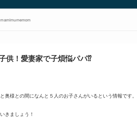
amimumemom
供！愛妻家で子煩悩パパ⁉︎
と奥様との間になんと５人のお子さんがいるという情報です。
いきましょう！