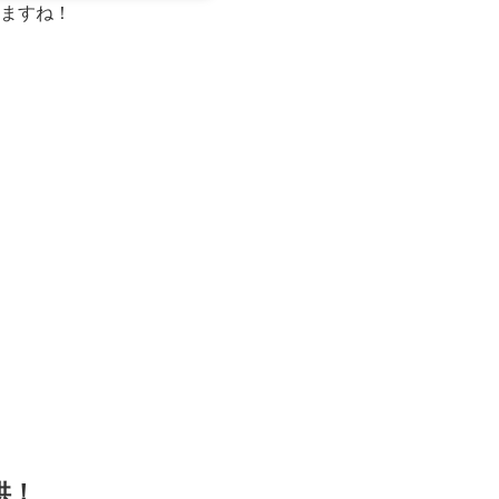
ますね！
供！