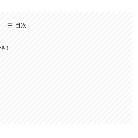
目次
子供！
響