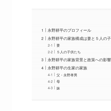
永野耕平のプロフィール
永野耕平の家族構成は妻と５人の
妻
５人の子供たち
永野耕平の家族背景と政策への影
永野耕平の生家の家族
父・永野孝男
母
妹