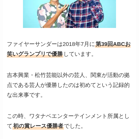
ファイヤーサンダーは2018年7月に
第39回ABCお
笑いグランプリで優勝
しています。
吉本興業・松竹芸能以外の芸人、関東が活動の拠
点である芸人が優勝したのは初めてという記録的
な出来事です。
この時、ワタナベエンターテインメント所属とし
て
初の賞レース優勝者
でした。